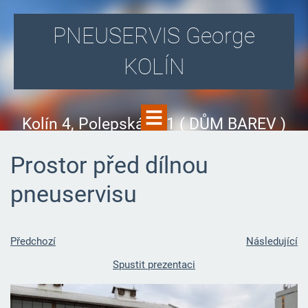
PNEUSERVIS George
KOLÍN
Kolín 4, Polepská 831 ( DŮM BAREV )
Prostor před dílnou
pneuservisu
Předchozí
Následující
Spustit prezentaci