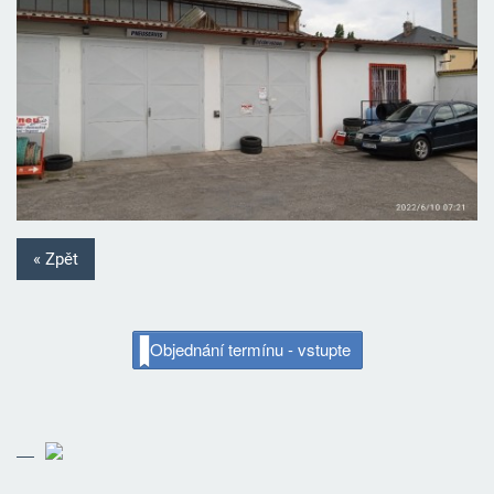
« Zpět
Objednání termínu - vstupte