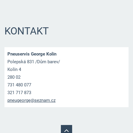
KONTAKT
Pneuservis George Kolín
Polepská 831 /Dům barev/
Kolín 4
280 02
731 480 077
321 717 873
pneugeor
ge@sezna
m.cz