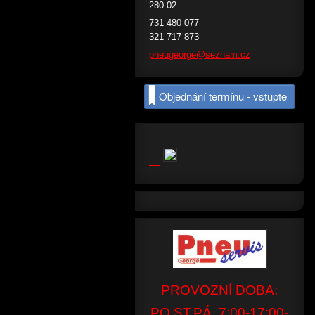
280 02
731 480 077
321 717 873
pneugeor
ge@sezna
m.cz
Objednání termínu - vstupte
PROVOZNÍ DOBA:
PO,ST,PÁ 7:00-17:00-