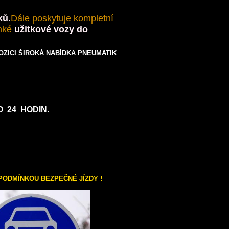
ků.
Dále poskytuje kompletní
hké
užitkové
vozy do
ZICI ŠIROKÁ NABÍDKA PNEUMATIK
 24 HODIN.
PODMÍNKOU BEZPEČNÉ JÍZDY !