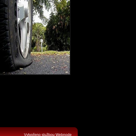
Vytvořeno službou
Webnode