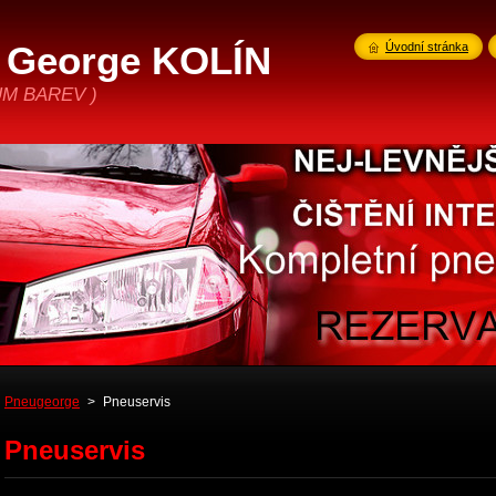
George KOLÍN
Úvodní stránka
DŮM BAREV )
Pneugeorge
>
Pneuservis
Pneuservis