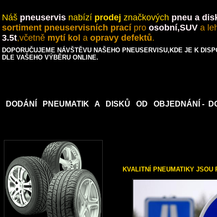
Náš
pneuservis
nabízí
prodej
značkových
pneu a dis
sortiment pneuservisních prací
pro
osobní,SUV
a
le
3.5t
,včetně
mytí kol
a
opravy defektů
.
DOPORUČUJEME NÁVŠTĚVU NAŠEHO PNEUSERVISU,KDE JE K DISPO
DLE VAŠEHO VÝBĚRU ONLINE.
DODÁNÍ PNEUMATIK A DISKŮ OD OBJEDNÁNÍ - DO
KVALITNÍ PNEUMATIKY JSOU 