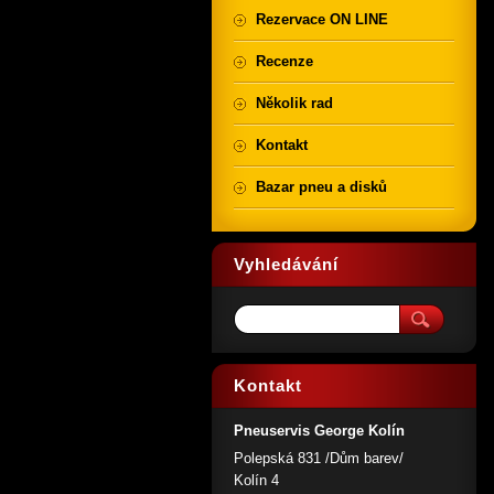
Rezervace ON LINE
Recenze
Několik rad
Kontakt
Bazar pneu a disků
Vyhledávání
Kontakt
Pneuservis George Kolín
Polepská 831 /Dům barev/
Kolín 4