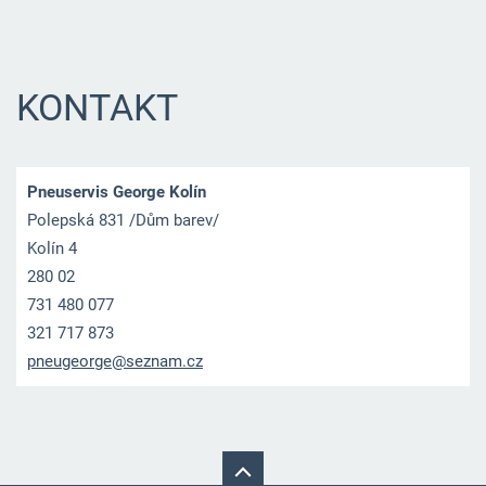
KONTAKT
Pneuservis George Kolín
Polepská 831 /Dům barev/
Kolín 4
280 02
731 480 077
321 717 873
pneugeor
ge@sezna
m.cz