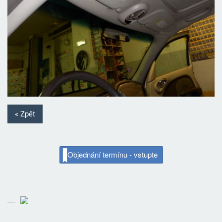
« Zpět
Objednání termínu - vstupte