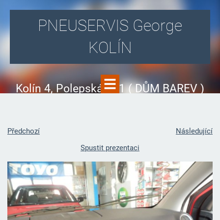
PNEUSERVIS George
KOLÍN
Kolín 4, Polepská 831 ( DŮM BAREV )
Předchozí
Následující
Spustit prezentaci