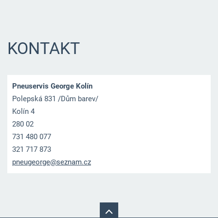
KONTAKT
Pneuservis George Kolín
Polepská 831 /Dům barev/
Kolín 4
280 02
731 480 077
321 717 873
pneugeor
ge@sezna
m.cz