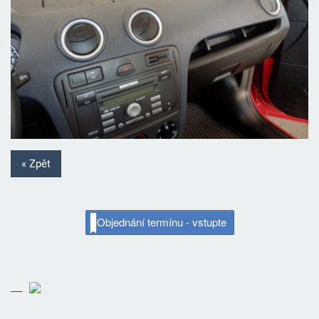
« Zpět
Objednání termínu - vstupte