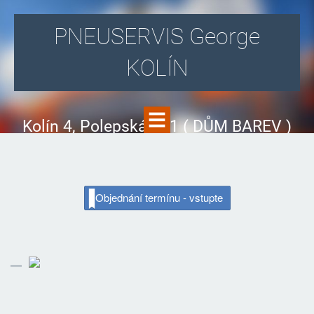
PNEUSERVIS George
KOLÍN
Kolín 4, Polepská 831 ( DŮM BAREV )
Objednání termínu - vstupte