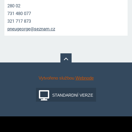
280 02
731 480 077
321 717 873
pneugeor
ge@sezna
m.cz
Vytvořeno službou
Webnode
STANDARDNÍ VERZE