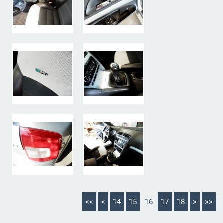
<<
<
14
15
16
17
18
>
>>