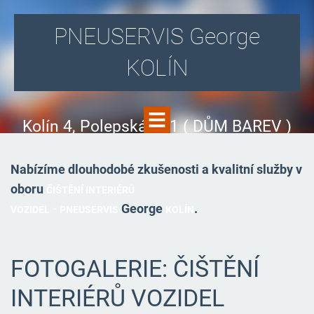
PNEUSERVIS George
KOLÍN
Kolín 4, Polepská 831 ( DŮM BAREV )
Nabízíme dlouhodobé zkušenosti a kvalitní služby v
oboru
ČIŠTĚNÍ INTERIÉRŮ
-
George
.
VOZIDEL
PNEUSERVIS
KOLÍN
FOTOGALERIE: ČIŠTĚNÍ
INTERIÉRŮ VOZIDEL