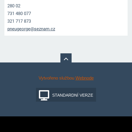
280 02
731 480 077
321 717 873
pneugeor
ge@sezna
m.cz
Vytvořeno službou
Webnode
STANDARDNÍ VERZE