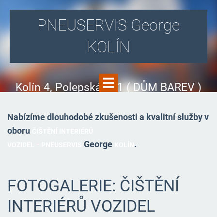
PNEUSERVIS George
KOLÍN
Kolín 4, Polepská 831 ( DŮM BAREV )
Nabízíme dlouhodobé zkušenosti a kvalitní služby v
oboru
ČIŠTĚNÍ INTERIÉRŮ
-
George
.
VOZIDEL
PNEUSERVIS
KOLÍN
FOTOGALERIE: ČIŠTĚNÍ
INTERIÉRŮ VOZIDEL