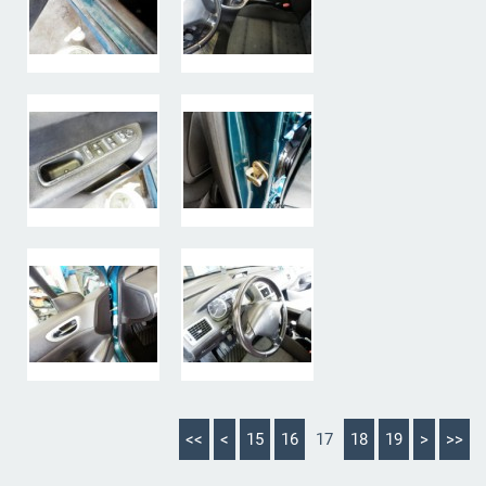
<<
<
15
16
17
18
19
>
>>