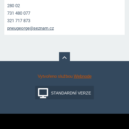
280 02
731 480 077
321 717 873
pneugeor
ge@sezna
m.cz
Vytvořeno službou
Webnode
STANDARDNÍ VERZE