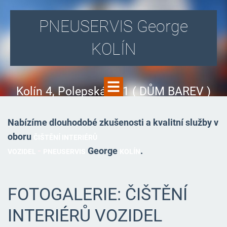
PNEUSERVIS George
KOLÍN
Kolín 4, Polepská 831 ( DŮM BAREV )
Nabízíme dlouhodobé zkušenosti a kvalitní služby v
oboru
ČIŠTĚNÍ INTERIÉRŮ
-
George
.
VOZIDEL
PNEUSERVIS
KOLÍN
FOTOGALERIE: ČIŠTĚNÍ
INTERIÉRŮ VOZIDEL