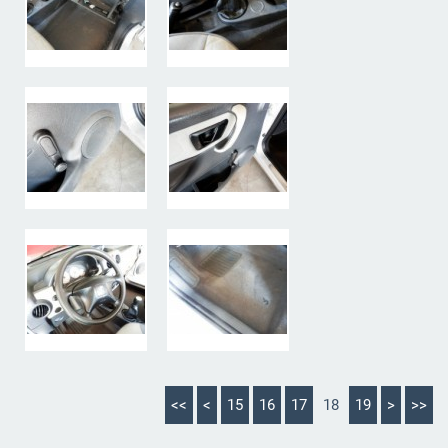
<<
<
15
16
17
18
19
>
>>